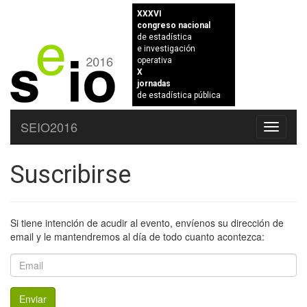
XXXVI
congreso nacional
de estadística
e investigación
operativa
X
jornadas
de estadística pública
SEIO2016
Toggle
navigati
Suscribirse
Si tiene intención de acudir al evento, envíenos su dirección de
email y le mantendremos al día de todo cuanto acontezca:
Email
Enviar