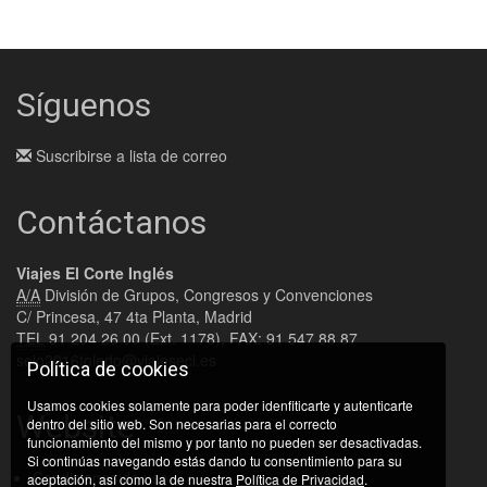
Síguenos
Suscribirse a lista de correo
Contáctanos
Viajes El Corte Inglés
A/A
División de Grupos, Congresos y Convenciones
C/ Princesa, 47 4ta Planta, Madrid
TEL
91 204 26 00 (Ext. 1178), FAX: 91 547 88 87
seio2016toledo@viajeseci.es
Política de cookies
Usamos cookies solamente para poder idenfiticarte y autenticarte
Website
dentro del sitio web. Son necesarias para el correcto
funcionamiento del mismo y por tanto no pueden ser desactivadas.
Si continúas navegando estás dando tu consentimiento para su
Condiciones de uso
aceptación, así como la de nuestra
Política de Privacidad
.